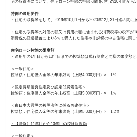
宅の取得等について、住宅ローン控除の控除期間を現行の10年間から3
特例の適用要件
・住宅の取得等をして、2019年10月1日から2020年12月31日迄の
・住宅の取得等の対価の額又は費用の額に含まれる消費税等の税率が1
消費税の経過措置により8％で購入した住宅や非課税の中古住宅に関し
住宅ローン控除の限度額
・適用年の1年目から10年目までの控除額は現行制度と同様の限度額
＜一般住宅＞
控除額：住宅借入金等の年末残高（上限4,000万円）× 1％
＜認定長期優良住宅及び認定低炭素住宅＞
控除額：住宅借入金等の年末残高（上限5,000万円）× 1％
＜東日本大震災の被災者等に係る再建住宅＞
控除額：住宅借入金等の年末残高（上限5,000万円）× 1.2％
・【特例】11年目から13年目の控除限度額
＜一般住宅＞